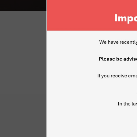
2014年9月5日，以色列环保部总干事Dav
事宜。
BEWG介绍了他们的主要业务活动，以及
BEWG是中国最大的水务公司，与以色列
双方间的合作。目前，BEWG正在与康帕
个技术实验室的设想表示出兴趣。会谈结束
SHARE: