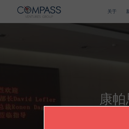
关于
康帕