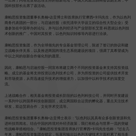
一出席了内塔尼亚胡总理主持的创新论坛，中国人民政治协商会议副主席，中
国科技部长出席了该活动。
康帕思投资集团董事长奥楠•达贡博士和首席执行官摩西•卡玛先生，作为以色列
商务代表团的一部分，与启迪控股（依托清华大学设立的综合性大型企业）受
邀参加在中国举办的论坛，并与以色列经济与产业部部长艾里·科恩就以色列技
术创新的推广，中国对其投资，以色列知识转移等内容进行洽谈。
康帕思投资集团，作为全球领先的专业基金管理公司，陈述了签订的协议和建
立战略伙伴关系，以及推进两国跨境生态系统建设的项目，强调了其希望成为
中以之间的创新合作催化剂的愿景。
因此，康帕思与启迪控股一同宣布将建立两个不同的投资基金来支持其投资战
略。成立的基金将支持投资以色列技术公司，并为所投资的公司提供技术开发
和市场资源，从而迅速提升技术的增值潜力，以加强中以科学技术的深度交
流。
上述战略合作，相关基金将投资成长阶段的以色列科技公司，并同时开发建设
一系列中以跨国界科技创新园区，成立两国联合运营的孵化器，重点关注技术
研发，双边贸易合作，文化学术交流等。
康帕思投资集团董事长奥楠•达贡博士表示：“以色列以其具有众多创新资源和先
进科技而闻名。结合中国的跨境对外经济政策，我们有机会与世界一流的突破
性战略举措相结合。” 康帕思投资集团首席执行官摩西•卡玛先生也称：“过去几
年来，康帕思投资集团在锁定，拓展和输出以色列关键技术方面积累了相当多