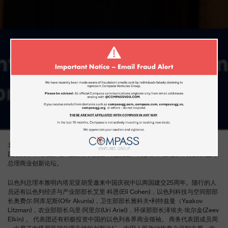
以色列经济和产业部长在北京以
色列总理商业创新论坛上会见康
帕思投资集团
3月 20, 2017
北京时间2017年3月20日 – 在以色列总理正式访问对中国之际，康帕思投资集
团今天下午与经济与产业部部长艾里·科恩先生一同参加了在北京举行的以色列
总理商业创新论坛。
以色列总理本雅明内塔尼亚胡受邀来中国庆祝中以两国建交25周年。随行的人
员还有以色列经济与产业部部长艾里·科恩(Eli Cohen)，以色列科技与空间部部
长奥费尔·阿库尼斯(Ofir Akunis)，卫生部部长雅科夫•利特兹曼（Yaakov
Litzman)，农业部部长乌里·阿里尔(Uri Ariel)，环保部部长泽埃夫·埃尔金(Zeev
Elkin) 。 代表团还有积极投资中国的以色列各界商业领袖。 商务代表团成员周