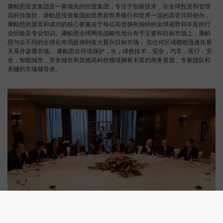
康帕思投资集团是一家领先的控股集团，专注于创新技术，在全球投资和管理
高科技项目。康帕思投资集团由世界前世界银行和世界一流的高管共同创办，
康帕思的愿景和成功的核心要素在于每位高管拥有独特的全球视野和丰富的行
业经验及专业知识。康帕思全球网络战略性地分布于主要和目标市场上，康帕
思与众不同的全球化布局延伸到各大新兴目标市场， 在任何区域都能迅速拓展
关系并渗透市场。 康帕思在环境保护，水，绿色技术，安全，汽车，医疗，安
全，智能城市，安全城市和其他高科技领域拥有丰富的商务资源，专家团队和
关键的市场领导者。