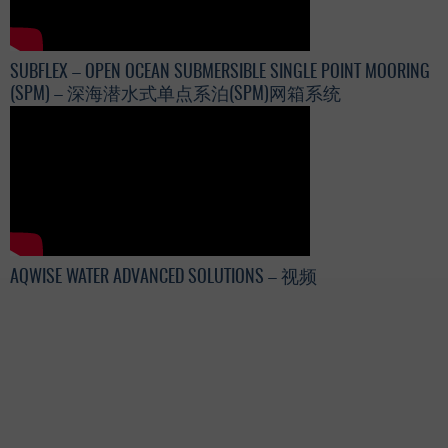
SUBFLEX – OPEN OCEAN SUBMERSIBLE SINGLE POINT MOORING
(SPM) – 深海潜水式单点系泊(SPM)网箱系统
AQWISE WATER ADVANCED SOLUTIONS – 视频