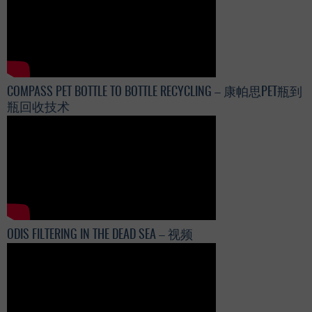
COMPASS PET BOTTLE TO BOTTLE RECYCLING – 康帕思PET瓶到
瓶回收技术
ODIS FILTERING IN THE DEAD SEA – 视频