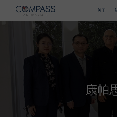
关于
康帕