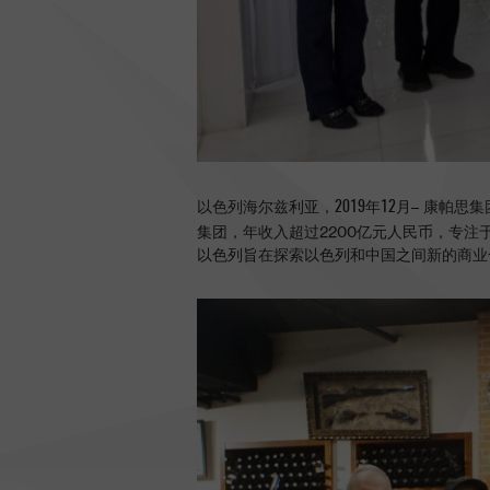
– 康帕思
以色列海尔兹利亚，2019年12月
集团，年收入超过2200亿元人民币，专
以色列旨在探索以色列和中国之间新的商业