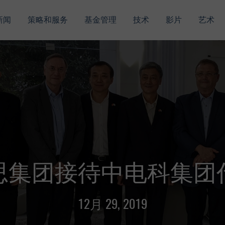
新闻
策略和服务
基金管理
技术
影片
艺术
思集团接待中电科集团
12月 29, 2019