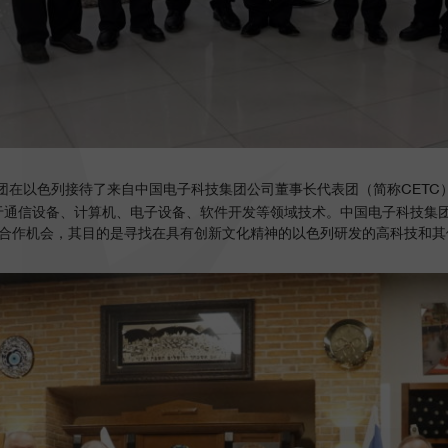
集团在以色列接待了来自中国电子科技集团公司董事长代表团（简称CET
注于通信设备、计算机、电子设备、软件开发等领域技术。中国电子科技集
合作机会，其目的是寻找在具有创新文化精神的以色列研发的高科技和其