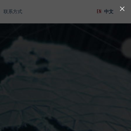
联系方式
EN
中文