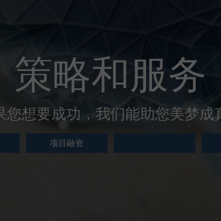
策略和服务
果您想要成功，我们能助您美梦成
项目融资